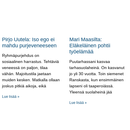
Pirjo Uutela: Iso ego ei
Mari Maasilta:
mahdu purjeveneeseen
Eläkeläinen pohtii
työelämää
Ryhmäpurjehdus on
sosiaalinen harrastus. Tehtäviä
Puutarhassani kasvaa
veneessä on paljon, tilaa
tarhasuolaheinä. On kasvanut
vähän. Majoitustila jaetaan
jo yli 30 vuotta. Toin siemenet
muiden kesken. Matkalla ollaan
Ranskasta, kun ensimmäinen
joskus pitkiä aikoja, eikä
lapseni oli taaperoiässä.
Yleensä suolaheinä jää
Lue lisää »
Lue lisää »