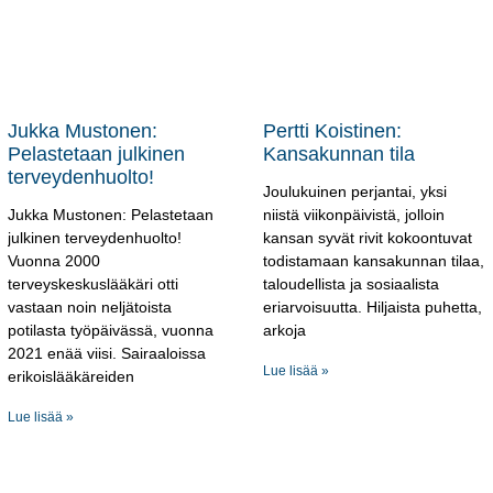
Jukka Mustonen:
Pertti Koistinen:
Pelastetaan julkinen
Kansakunnan tila
terveydenhuolto!
Joulukuinen perjantai, yksi
Jukka Mustonen: Pelastetaan
niistä viikonpäivistä, jolloin
julkinen terveydenhuolto!
kansan syvät rivit kokoontuvat
Vuonna 2000
todistamaan kansakunnan tilaa,
terveyskeskuslääkäri otti
taloudellista ja sosiaalista
vastaan noin neljätoista
eriarvoisuutta. Hiljaista puhetta,
potilasta työpäivässä, vuonna
arkoja
2021 enää viisi. Sairaaloissa
Lue lisää »
erikoislääkäreiden
Lue lisää »