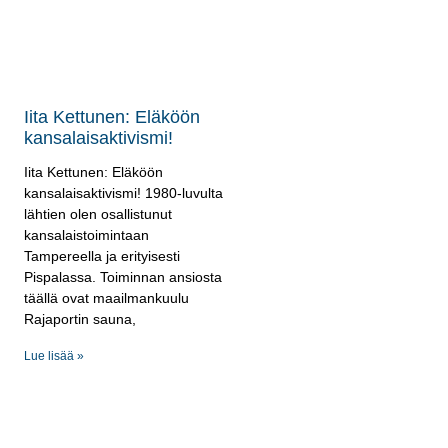
Iita Kettunen: Eläköön
kansalaisaktivismi!
Iita Kettunen: Eläköön
kansalaisaktivismi! 1980-luvulta
lähtien olen osallistunut
kansalaistoimintaan
Tampereella ja erityisesti
Pispalassa. Toiminnan ansiosta
täällä ovat maailmankuulu
Rajaportin sauna,
Lue lisää »