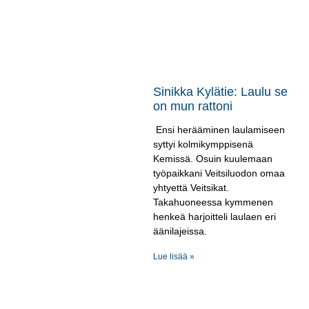
Sinikka Kylätie: Laulu se
on mun rattoni
Ensi herääminen laulamiseen
syttyi kolmikymppisenä
Kemissä. Osuin kuulemaan
työpaikkani Veitsiluodon omaa
yhtyettä Veitsikat.
Takahuoneessa kymmenen
henkeä harjoitteli laulaen eri
äänilajeissa.
Lue lisää »