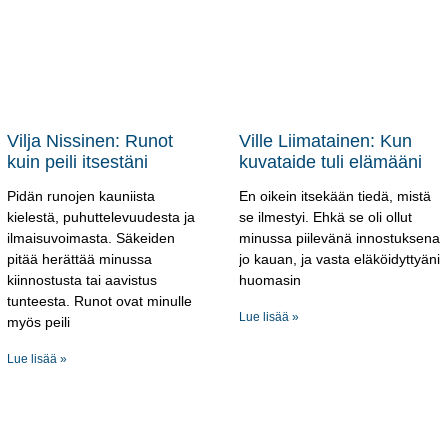
Vilja Nissinen: Runot
Ville Liimatainen: Kun
kuin peili itsestäni
kuvataide tuli elämääni
Pidän runojen kauniista
En oikein itsekään tiedä, mistä
kielestä, puhuttelevuudesta ja
se ilmestyi. Ehkä se oli ollut
ilmaisuvoimasta. Säkeiden
minussa piilevänä innostuksena
pitää herättää minussa
jo kauan, ja vasta eläköidyttyäni
kiinnostusta tai aavistus
huomasin
tunteesta. Runot ovat minulle
Lue lisää »
myös peili
Lue lisää »