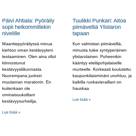
Päivi Ahtiala: Pyöräily
Tuulikki Punkari: Aitoa
sopii heikommillekin
piimävelliä Ylistaron
nivelille
tapaan
Maantiepyöräilyssä minua
Kun valmistan piimävelliä,
kiehtoo oman kestävyyteni
minusta tulee syntyperäinen
testaaminen. Olen aina ollut
ylistarolainen. Puheenikin
kiinnostunut
kääntyy eteläpohjalaiselle
kestävyysliikunnasta.
murteelle. Korkeasti koulutettu
Nuorempana juoksin
kaupunkilaisminäni unohtuu, ja
muutaman maratonin. En
kaikilla ruokavieraillani on
kuitenkaan ole
hauskaa.
ominaisuuksiltani
Lue lisää »
kestävyysurheilija,
Lue lisää »