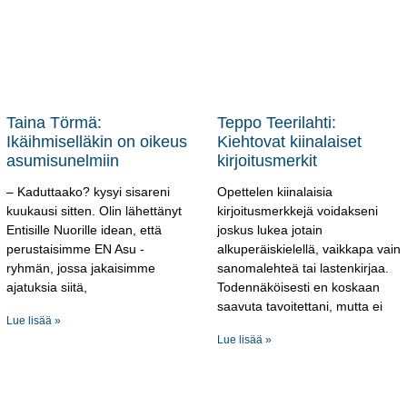
Taina Törmä:
Teppo Teerilahti:
Ikäihmiselläkin on oikeus
Kiehtovat kiinalaiset
asumisunelmiin
kirjoitusmerkit
– Kaduttaako? kysyi sisareni
Opettelen kiinalaisia
kuukausi sitten. Olin lähettänyt
kirjoitusmerkkejä voidakseni
Entisille Nuorille idean, että
joskus lukea jotain
perustaisimme EN Asu -
alkuperäiskielellä, vaikkapa vain
ryhmän, jossa jakaisimme
sanomalehteä tai lastenkirjaa.
ajatuksia siitä,
Todennäköisesti en koskaan
saavuta tavoitettani, mutta ei
Lue lisää »
Lue lisää »