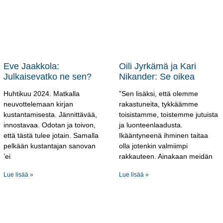
Eve Jaakkola:
Oili Jyrkämä ja Kari
Julkaisevatko ne sen?
Nikander: Se oikea
Huhtikuu 2024. Matkalla
”Sen lisäksi, että olemme
neuvottelemaan kirjan
rakastuneita, tykkäämme
kustantamisesta. Jännittävää,
toisistamme, toistemme jutuista
innostavaa. Odotan ja toivon,
ja luonteenlaadusta.
että tästä tulee jotain. Samalla
Ikääntyneenä ihminen taitaa
pelkään kustantajan sanovan
olla jotenkin valmiimpi
’ei
rakkauteen. Ainakaan meidän
Lue lisää »
Lue lisää »