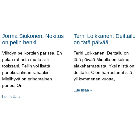
Jorma Siukonen: Nokitus
Terhi Loikkanen: Deittailu
on pelin henki
on tätä päivää
Viihdyn pelikorttien parissa. En
Terhi Loikkanen: Deittailu on
pelaa rahasta mutta silti
tätä päivää Minulla on kolme
tosissani. Peliin voi lisätä
eläkeharrastusta. Yksi niistä on
panoksia ilman rahaakin.
deittailu. Olen harrastanut sitä
Mielihyvä on erinomainen
yli kymmenen vuotta,
panos. On
Lue lisää »
Lue lisää »