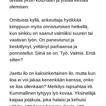
tavalla yksin kotonaan ja yrittää kestää
olemisen.
Omituista kyllä, ankeuttaja hyökkää
kimppuun myös onnistumisen hetkellä,
kun sinkku on saanut valmiiksi suuren tai
vaativan työn. On paneutunut ja
keskittynyt, yrittänyt parhaansa ja
ponnistellut. Siinä se on. Työ. Valmis. Entä
sitten?
Jaettu ilo on kaksinkertainen ilo, mutta kun
iloa ei voi jakaa kenenkään kanssa, onko
se iloa ollenkaan? Merkitys rapsahtaa irti.
Kummallinen tyhjyys lyö kovaa. Yksineläjä
kaipaa jotakuta, joka halaisi ja kehuisi