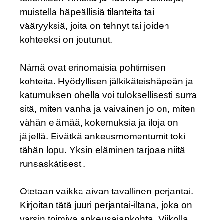
muistella häpeällisiä tilanteita tai
vääryyksiä, joita on tehnyt tai joiden
kohteeksi on joutunut.
Nämä ovat erinomaisia pohtimisen
kohteita. Hyödyllisen jälkikäteishäpeän ja
katumuksen ohella voi tuloksellisesti surra
sitä, miten vanha ja vaivainen jo on, miten
vähän elämää, kokemuksia ja iloja on
jäljellä. Eivätkä ankeusmomentumit toki
tähän lopu. Yksin eläminen tarjoaa niitä
runsaskätisesti.
Otetaan vaikka aivan tavallinen perjantai.
Kirjoitan tätä juuri perjantai-iltana, joka on
varsin toimiva ankeusajankohta. Viikolla