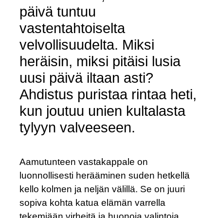
päivä tuntuu
vastentahtoiselta
velvollisuudelta. Miksi
heräisin, miksi pitäisi lusia
uusi päivä iltaan asti?
Ahdistus puristaa rintaa heti,
kun joutuu unien kultalasta
tylyyn valveeseen.
Aamutunteen vastakappale on
luonnollisesti herääminen suden hetkellä
kello kolmen ja neljän välillä. Se on juuri
sopiva kohta katua elämän varrella
tekemiään virheitä ja huonoja valintoja,