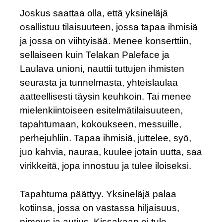
Joskus saattaa olla, että yksineläjä
osallistuu tilaisuuteen, jossa tapaa ihmisiä
ja jossa on viihtyisää. Menee konserttiin,
sellaiseen kuin Telakan Paleface ja
Laulava unioni, nauttii tuttujen ihmisten
seurasta ja tunnelmasta, yhteislaulaa
aatteellisesti täysin keuhkoin. Tai menee
mielenkiintoiseen esitelmätilaisuuteen,
tapahtumaan, kokoukseen, messuille,
perhejuhliin. Tapaa ihmisiä, juttelee, syö,
juo kahvia, nauraa, kuulee jotain uutta, saa
virikkeitä, jopa innostuu ja tulee iloiseksi.
Tapahtuma päättyy. Yksineläjä palaa
kotiinsa, jossa on vastassa hiljaisuus,
pimeys ja autius. Kissakaan ei tule