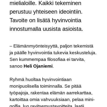
mielialoille. Kaikki tekeminen
perustuu yhteiseen ideointiin.
Tavoite on lisätä hyvinvointia
innostumalla uusista asioista.
– Elämänmyönteisyyttä, paljon tekemistä
ja päälle hyvinvointia tukevia keskusteluja.
Sen kummempaa filosofiaa ei tarvita,
sanoo
Heli Ojaniemi
.
Ryhmä huoltaa hyvinvointiaan
monipuolisella toiminnalla. Se pitää
työpajoja, rakentaa elämän aarrekarttaa,
kartoittaa omia vahvuuksiaan, pelaa mini-
golfia, luo ravitsemustavoitteita, laatii