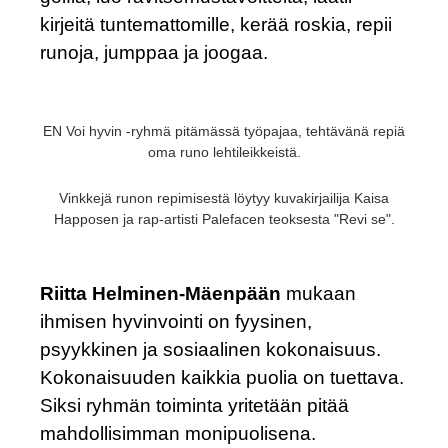
kirjeitä tuntemattomille, kerää roskia, repii
runoja, jumppaa ja joogaa.
EN Voi hyvin -ryhmä pitämässä työpajaa, tehtävänä repiä
oma runo lehtileikkeistä.
Vinkkejä runon repimisestä löytyy kuvakirjailija Kaisa
Happosen ja rap-artisti Palefacen teoksesta "Revi se".
Riitta Helminen-Mäenpään
mukaan
ihmisen hyvinvointi on fyysinen,
psyykkinen ja sosiaalinen kokonaisuus.
Kokonaisuuden kaikkia puolia on tuettava.
Siksi ryhmän toiminta yritetään pitää
mahdollisimman monipuolisena.