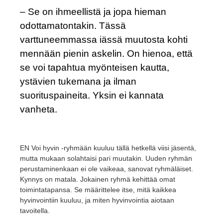
– Se on ihmeellistä ja jopa hieman
odottamatontakin. Tässä
varttuneemmassa iässä muutosta kohti
mennään pienin askelin. On hienoa, että
se voi tapahtua myönteisen kautta,
ystävien tukemana ja ilman
suorituspaineita. Yksin ei kannata
vanheta.
EN Voi hyvin -ryhmään kuuluu tällä hetkellä viisi jäsentä,
mutta mukaan solahtaisi pari muutakin. Uuden ryhmän
perustaminenkaan ei ole vaikeaa, sanovat ryhmäläiset.
Kynnys on matala. Jokainen ryhmä kehittää omat
toimintatapansa. Se määrittelee itse, mitä kaikkea
hyvinvointiin kuuluu, ja miten hyvinvointia aiotaan
tavoitella.