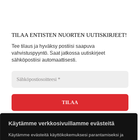
TILAA ENTISTEN NUORTEN UUTISKIRJEET!
Tee tilaus ja hyväksy postiisi saapuva
vahvistuspyyntö. Saat jatkossa uutiskirjeet
sähköpostiisi automaattisesti.
Emme jaa emmekä luovuta tietojasi eteenpäin.
Käytämme verkkosivuillamme evästeitä
Käytämme evästeitä käyttökokemuksesi parantamiseksi ja