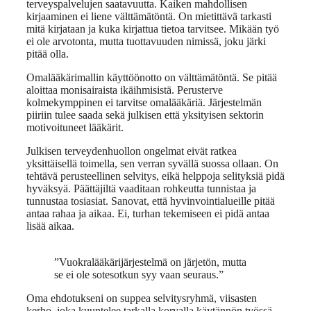
terveyspalvelujen saatavuutta. Kaiken mahdollisen
kirjaaminen ei liene välttämätöntä. On mietittävä tarkasti
mitä kirjataan ja kuka kirjattua tietoa tarvitsee. Mikään työ
ei ole arvotonta, mutta tuottavuuden nimissä, joku järki
pitää olla.
Omalääkärimallin käyttöönotto on välttämätöntä. Se pitää
aloittaa monisairaista ikäihmisistä. Perusterve
kolmekymppinen ei tarvitse omalääkäriä. Järjestelmän
piiriin tulee saada sekä julkisen että yksityisen sektorin
motivoituneet lääkärit.
Julkisen terveydenhuollon ongelmat eivät ratkea
yksittäisellä toimella, sen verran syvällä suossa ollaan. On
tehtävä perusteellinen selvitys, eikä helppoja selityksiä pidä
hyväksyä. Päättäjiltä vaaditaan rohkeutta tunnistaa ja
tunnustaa tosiasiat. Sanovat, että hyvinvointialueille pitää
antaa rahaa ja aikaa. Ei, turhan tekemiseen ei pidä antaa
lisää aikaa.
”Vuokralääkärijärjestelmä on järjetön, mutta
se ei ole sotesotkun syy vaan seuraus.”
Oma ehdotukseni on suppea selvitysryhmä, viisasten
kerho, joka kuuntelee tarkalla korvalla käytännön työssä