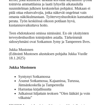
toimivia ammattilaisia ja laatii lyhyellä aikataululla
suunnitelman julkisen keskustelun pohjaksi. Mukaan ei
pidä ottaa edunvalvojia, jotka näkevät ongelmat vain
omasta näkökulmastaan. Työterveyshuoltokin kannattaisi
perata. Työn keskiössä olkoon potilaan hyvä,
kustannusvaikuttava hoito.
Teen ehdotukseni omissa nimissäni. En ole yksityisten
terveydenhuollon toimijoiden asialla. Tärkeimmät
sidosryhmäni ovat Sotkamon Jymy ja Tampereen Ilves.
Jukka Mustonen
(Editointi Mustosen alustuksen pohjalta Jukka Vuolle
18.1.2025)
Jukka Mustonen
Syntynyt Sotkamossa
Asunut Sotkamossa, Kajaanissa, Turussa,
Jämsänkoskella ja Tampereella
Harrastaa kirjallisuutta
Julkaissut hiljattain teoksen ”Olen lääkäri ja voin
vilkaista”