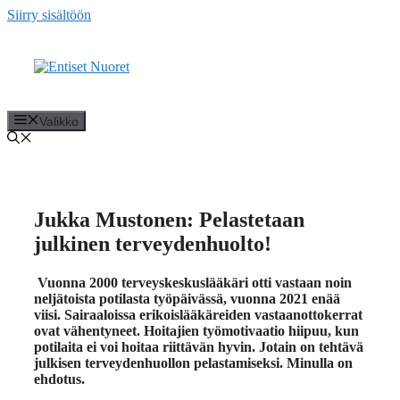
Siirry sisältöön
Valikko
Jukka Mustonen: Pelastetaan
julkinen terveydenhuolto!
Vuonna 2000 terveyskeskuslääkäri otti vastaan noin
neljätoista potilasta työpäivässä, vuonna 2021 enää
viisi. Sairaaloissa erikoislääkäreiden vastaanottokerrat
ovat vähentyneet. Hoitajien työmotivaatio hiipuu, kun
potilaita ei voi hoitaa riittävän hyvin. Jotain on tehtävä
julkisen terveydenhuollon pelastamiseksi. Minulla on
ehdotus.