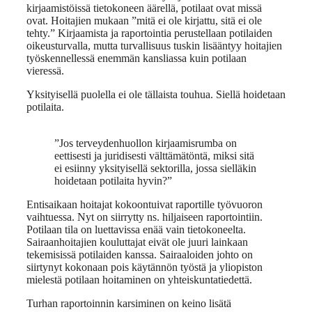
kirjaamistöissä tietokoneen äärellä, potilaat ovat missä
ovat. Hoitajien mukaan ”mitä ei ole kirjattu, sitä ei ole
tehty.” Kirjaamista ja raportointia perustellaan potilaiden
oikeusturvalla, mutta turvallisuus tuskin lisääntyy hoitajien
työskennellessä enemmän kansliassa kuin potilaan
vieressä.
Yksityisellä puolella ei ole tällaista touhua. Siellä hoidetaan
potilaita.
”Jos terveydenhuollon kirjaamisrumba on
eettisesti ja juridisesti välttämätöntä, miksi sitä
ei esiinny yksityisellä sektorilla, jossa sielläkin
hoidetaan potilaita hyvin?”
Entisaikaan hoitajat kokoontuivat raportille työvuoron
vaihtuessa. Nyt on siirrytty ns. hiljaiseen raportointiin.
Potilaan tila on luettavissa enää vain tietokoneelta.
Sairaanhoitajien kouluttajat eivät ole juuri lainkaan
tekemisissä potilaiden kanssa. Sairaaloiden johto on
siirtynyt kokonaan pois käytännön työstä ja yliopiston
mielestä potilaan hoitaminen on yhteiskuntatiedettä.
Turhan raportoinnin karsiminen on keino lisätä