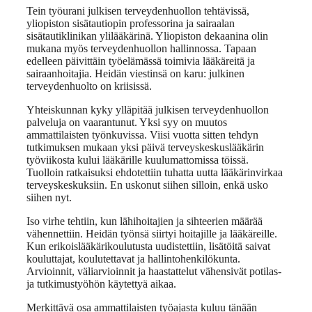
Tein työurani julkisen terveydenhuollon tehtävissä,
yliopiston sisätautiopin professorina ja sairaalan
sisätautiklinikan ylilääkärinä. Yliopiston dekaanina olin
mukana myös terveydenhuollon hallinnossa. Tapaan
edelleen päivittäin työelämässä toimivia lääkäreitä ja
sairaanhoitajia. Heidän viestinsä on karu: julkinen
terveydenhuolto on kriisissä.
Yhteiskunnan kyky ylläpitää julkisen terveydenhuollon
palveluja on vaarantunut. Yksi syy on muutos
ammattilaisten työnkuvissa. Viisi vuotta sitten tehdyn
tutkimuksen mukaan yksi päivä terveyskeskuslääkärin
työviikosta kului lääkärille kuulumattomissa töissä.
Tuolloin ratkaisuksi ehdotettiin tuhatta uutta lääkärinvirkaa
terveyskeskuksiin. En uskonut siihen silloin, enkä usko
siihen nyt.
Iso virhe tehtiin, kun lähihoitajien ja sihteerien määrää
vähennettiin. Heidän työnsä siirtyi hoitajille ja lääkäreille.
Kun erikoislääkärikoulutusta uudistettiin, lisätöitä saivat
kouluttajat, koulutettavat ja hallintohenkilökunta.
Arvioinnit, väliarvioinnit ja haastattelut vähensivät potilas-
ja tutkimustyöhön käytettyä aikaa.
Merkittävä osa ammattilaisten työajasta kuluu tänään