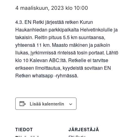
4 maaliskuun, 2023 klo 10:00
4.3. EN Retki järjestää retken Kurun
Haukanhiedan parkkipaikalta Helvetinkolulle ja
takaisin. Reitin pituus 5.5 km suuntaansa,
yhteensä 11 km. Maasto mäkinen ja paikoin
liukas, jyrkimmissä rinteissä tosin portaat. Lähtö
klo 10 Kalevan ABC:ltä. Retkelle ei tarvitse
erikseen ilmoittautua, kyydeistä sovitaan EN
Retken whatsapp -ryhmässä.
Lisää kalenteriin
TIEDOT
JÄRJESTÄJÄ