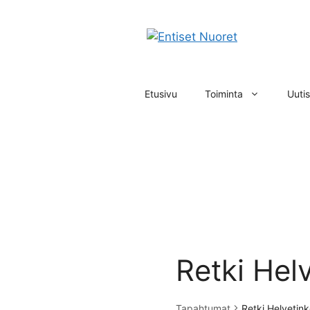
Siirry
sisältöön
Etusivu
Toiminta
Uutis
Retki Helv
Tapahtumat
Retki Helvetink