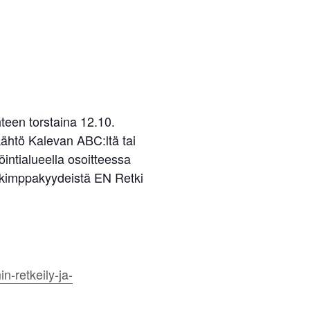
teen torstaina 12.10.
Lähtö Kalevan ABC:ltä tai
ntialueella osoitteessa
a kimppakyydeistä EN Retki
n-retkeily-ja-