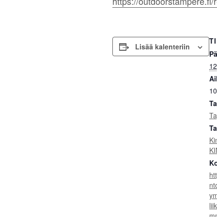
https://outdoorstampere.fi/
T
Lisää kalenteriin
Pä
12
Ai
10
Ta
Ta
Ta
Ki
K
Ko
ht
nt
ym
li
mm