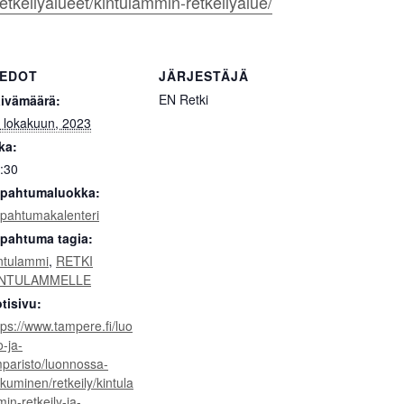
retkeilyalueet/kintulammin-retkeilyalue/
IEDOT
JÄRJESTÄJÄ
EN Retki
ivämäärä:
 lokakuun, 2023
ka:
:30
pahtumaluokka:
pahtumakalenteri
pahtuma tagia:
ntulammi
,
RETKI
INTULAMMELLE
tisivu:
tps://www.tampere.fi/luo
o-ja-
paristo/luonnossa-
ikkuminen/retkeily/kintula
in-retkeily-ja-