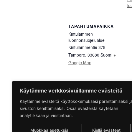
lu
TAPAHTUMAPAIKKA
Kintulammen
luonnonsuojelualue
Kintulammentie 378
Tampere
,
33680
Suomi
+
Google Map
Käytämme verkkosivuillamme evästeitä
Käytämme evästeitä käyttökokemuksesi parantamiseksi j
EN – Keskustelua eriarvois
sivuston kehittämiseksi. Osaa evästeistä käytetään
analytiikkaan ja viestintään.
Muokkaa asetuksia
Kiellä evästeet