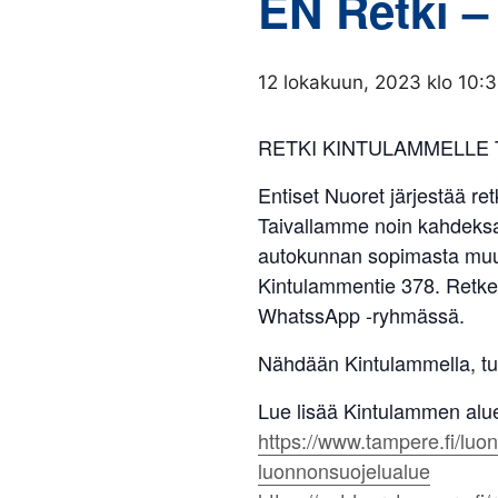
EN Retki –
12 lokakuun, 2023 klo 10:
RETKI KINTULAMMELLE TI
Entiset Nuoret järjestää r
Taivallamme noin kahdeksan 
autokunnan sopimasta muus
Kintulammentie 378. Retkell
WhatssApp -ryhmässä.
Nähdään Kintulammella, tule
Lue lisää Kintulammen alu
https://www.tampere.fi/luon
luonnonsuojelualue