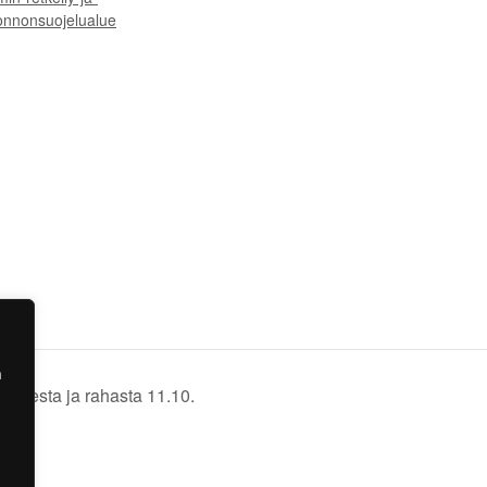
onnonsuojelualue
a
uudesta ja rahasta 11.10.