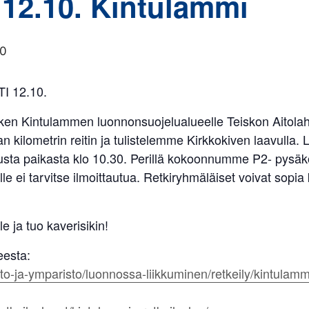
 12.10. Kintulammi
30
 12.10.
etken Kintulammen luonnonsuojelualueelle Teiskon Aitolah
kilometrin reitin ja tulistelemme Kirkkokiven laavulla. 
ta paikasta klo 10.30. Perillä kokoonnumme P2- pysäköi
e ei tarvitse ilmoittautua. Retkiryhmäläiset voivat sopi
 ja tuo kaverisikin!
eesta:
to-ja-ymparisto/luonnossa-liikkuminen/retkeily/kintulammi