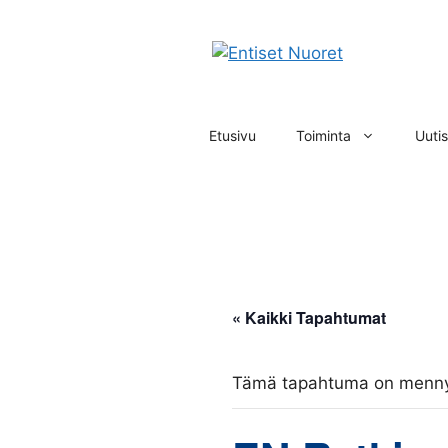
Siirry
sisältöön
Etusivu
Toiminta
Uutis
« Kaikki Tapahtumat
Tämä tapahtuma on menny