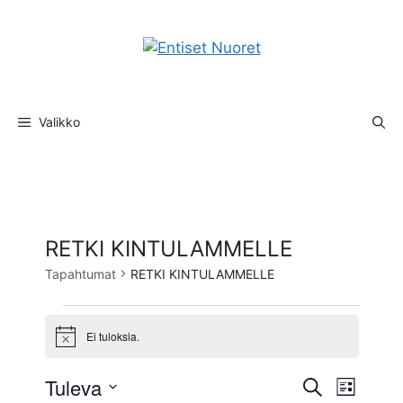
Siirry
sisältöön
Valikko
RETKI KINTULAMMELLE
Tapahtumat
RETKI KINTULAMMELLE
Tapahtumat
Ei tuloksia.
N
o
t
T
Tuleva
T
E
i
L
c