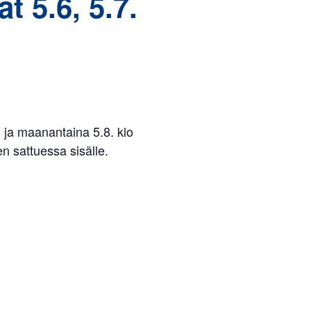
 5.6, 5.7.
 ja maanantaina 5.8. klo
en sattuessa sisälle.