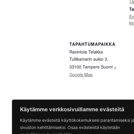
Ta
Ta
En
ke
TAPAHTUMAPAIKKA
Ravintola Telakka
Tullikamarin aukio 3,
33100 Tampere
Suomi
+
Google Map
Käytämme verkkosivuillamme evästeitä
Käytämme evästeitä käyttökokemuksesi parantamiseksi j
EN Kannatusyhdistys – Vuo
sivuston kehittämiseksi. Osaa evästeistä käytetään