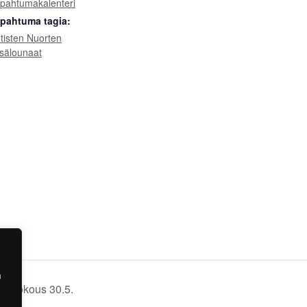
pahtumakalenteri
pahtuma tagia:
tisten Nuorten
sälounaat
a
sikokous 30.5.