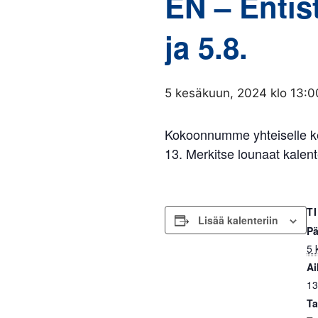
EN – Entis
ja 5.8.
5 kesäkuun, 2024 klo 13:0
Kokoonnumme yhteiselle kes
13. Merkitse lounaat kalent
T
Lisää kalenteriin
Pä
5 
Ai
13
Ta