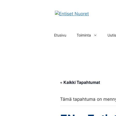
Siirry
sisältöön
Etusivu
Toiminta
Uutis
« Kaikki Tapahtumat
Tämä tapahtuma on menny