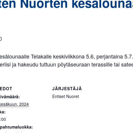
ten Nuorten kesälounaat
0
älounaalle Telakalle keskiviikkona 5.6, perjantaina 5.7.
eriisi ja hakeudu tuttuun pöytäseuraan terassille tai sate
IEDOT
JÄRJESTÄJÄ
Entiset Nuoret
ivämäärä:
kesäkuun, 2024
ka:
:00
pahtumaluokka: