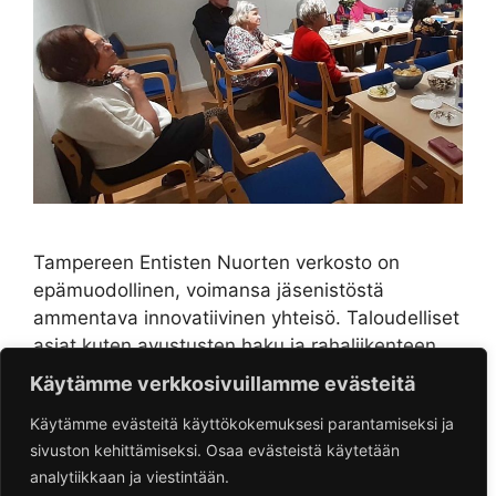
Tampereen Entisten Nuorten verkosto on
epämuodollinen, voimansa jäsenistöstä
ammentava innovatiivinen yhteisö. Taloudelliset
asiat kuten avustusten haku ja rahaliikenteen
hoito vaativat kuitenkin jonkinlaisen rakenteen.
Käytämme verkkosivuillamme evästeitä
Kannatusyhdistys perustettiin tähän
Käytämme evästeitä käyttökokemuksesi parantamiseksi ja
tarpeeseen. Yhdistys tukee Tampereen …
Lue
sivuston kehittämiseksi. Osaa evästeistä käytetään
lisää
analytiikkaan ja viestintään.