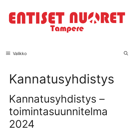
Siirry
sisältöön
Valikko
Kannatusyhdistys
Kannatusyhdistys –
toimintasuunnitelma
2024