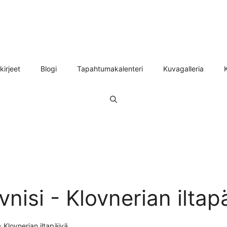
kirjeet
Blogi
Tapahtumakalenteri
Kuvagalleria
nisi - Klovnerian iltap
- Klovnerian iltapäivä