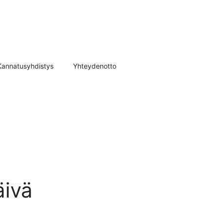
Kannatusyhdistys
Yhteydenotto
äivä