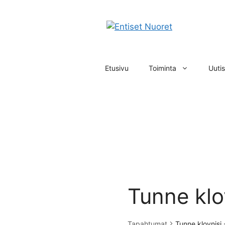
Siirry
sisältöön
Etusivu
Toiminta
Uutis
Tunne klov
Tapahtumat
Tunne klovnisi 