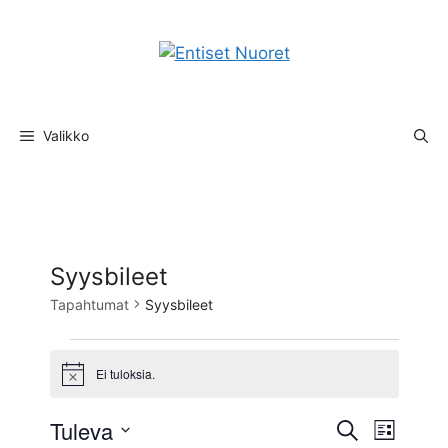
Siirry
sisältöön
Valikko
Syysbileet
Tapahtumat
Syysbileet
Tapahtumat
Ei tuloksia.
N
o
t
T
Tuleva
T
E
i
L
c