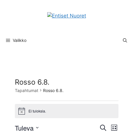
Siirry
sisältöön
Valikko
Rosso 6.8.
Tapahtumat
Rosso 6.8.
Tapahtumat
Ei tuloksia.
N
o
t
T
Tuleva
T
E
i
L
c