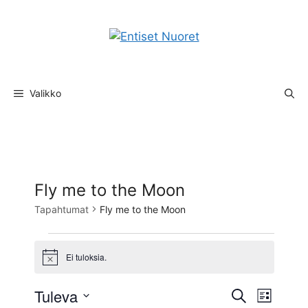
Siirry
sisältöön
Valikko
Fly me to the Moon
Tapahtumat
Fly me to the Moon
Tapahtumat
Ei tuloksia.
N
o
t
T
Tuleva
T
E
i
L
c