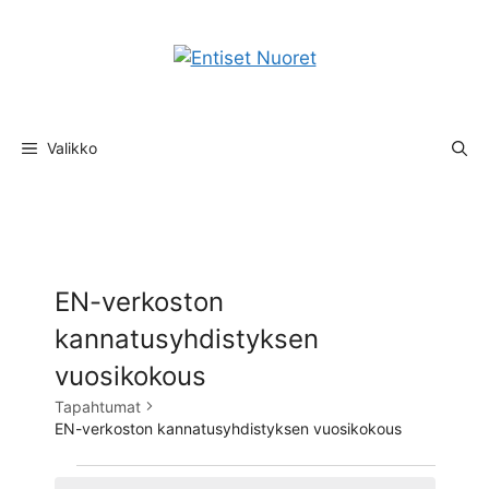
Siirry
sisältöön
Valikko
EN-verkoston
kannatusyhdistyksen
vuosikokous
Tapahtumat
EN-verkoston kannatusyhdistyksen vuosikokous
Tapahtumat