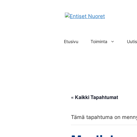
Siirry
sisältöön
Etusivu
Toiminta
Uutis
« Kaikki Tapahtumat
Tämä tapahtuma on menny