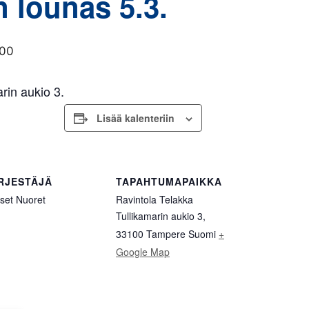
 lounas 5.3.
:00
rin aukio 3.
Lisää kalenteriin
RJESTÄJÄ
TAPAHTUMAPAIKKA
iset Nuoret
Ravintola Telakka
Tullikamarin aukio 3,
33100 Tampere
Suomi
+
Google Map