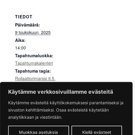
TIEDOT
Päivämäärä:
9 toukokuun, 2025
Aika:
14:00
Tapahtumaluokka:
Tapahtumakalenteri
Tapahtuma tagia:
Rollaattorimarssi 9.5.
Käytämme verkkosivuillamme evästeitä
EN Kino – Queer 8.5.
EN Keskustelu 12.5.
Käytämme evästeitä käyttökokemuksesi parantamiseksi ja
sivuston kehittämiseksi. Osaa evästeistä käytetään
analytiikkaan ja viestintään.
Muokkaa asetuksia
Kiellä evästeet