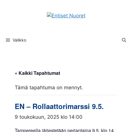
Siirry
sisältöön
Valikko
« Kaikki Tapahtumat
Tämä tapahtuma on mennyt.
EN – Rollaattorimarssi 9.5.
9 toukokuun, 2025 klo 14:00
Tampereella järjestetään perjantaina 9.5. klo 14