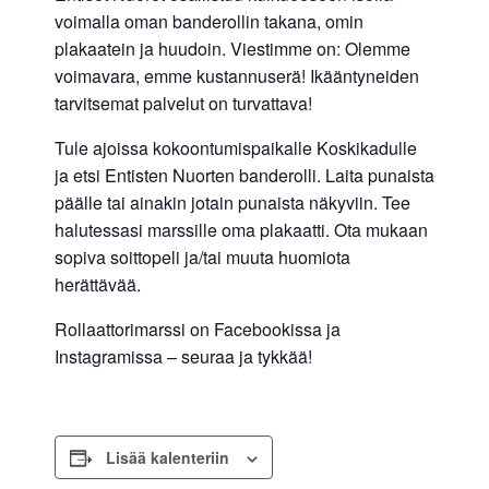
voimalla oman banderollin takana, omin
plakaatein ja huudoin. Viestimme on: Olemme
voimavara, emme kustannuserä! Ikääntyneiden
tarvitsemat palvelut on turvattava!
Tule ajoissa kokoontumispaikalle Koskikadulle
ja etsi Entisten Nuorten banderolli. Laita punaista
päälle tai ainakin jotain punaista näkyviin. Tee
halutessasi marssille oma plakaatti. Ota mukaan
sopiva soittopeli ja/tai muuta huomiota
herättävää.
Rollaattorimarssi on Facebookissa ja
Instagramissa – seuraa ja tykkää!
Lisää kalenteriin