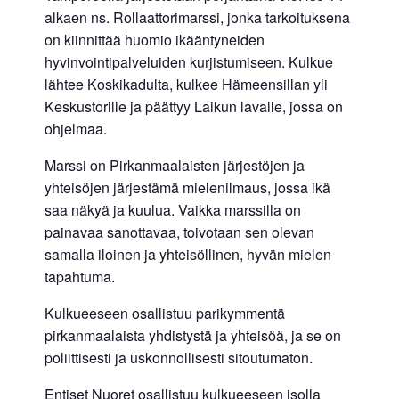
alkaen ns. Rollaattorimarssi, jonka tarkoituksena
on kiinnittää huomio ikääntyneiden
hyvinvointipalveluiden kurjistumiseen. Kulkue
lähtee Koskikadulta, kulkee Hämeensillan yli
Keskustorille ja päättyy Laikun lavalle, jossa on
ohjelmaa.
Marssi on Pirkanmaalaisten järjestöjen ja
yhteisöjen järjestämä mielenilmaus, jossa ikä
saa näkyä ja kuulua. Vaikka marssilla on
painavaa sanottavaa, toivotaan sen olevan
samalla iloinen ja yhteisöllinen, hyvän mielen
tapahtuma.
Kulkueeseen osallistuu parikymmentä
pirkanmaalaista yhdistystä ja yhteisöä, ja se on
poliittisesti ja uskonnollisesti sitoutumaton.
Entiset Nuoret osallistuu kulkueeseen isolla