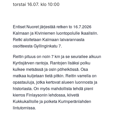
torstai 16.07. klo 10:00
Entiset Nuoret järjestää retken to 16.7.2026
Kalmaan ja Kiviniemen luontopolulle Ikaalisiin.
Retki aloitetaan Kalmaan laivarannasta
osoitteesta Gyllinginkatu 7.
Reitin pituus on noin 7 km ja se seurailee alkuun
Kyrösjärven rantoja. Rantojen lisäksi polku
kulkee metsässä ja osin pöheikössä. Osa
matkaa kuljetaan tietä pitkin. Reitin varrella on
opastauluja, jotka kertovat alueen luonnosta ja
historiasta. On myös mahdollista tehdä pieni
kierros Finlaysonin lehdossa, kiivetä
Kukkukalliolle ja poiketa Kurinperänlahden
lintutornissa.