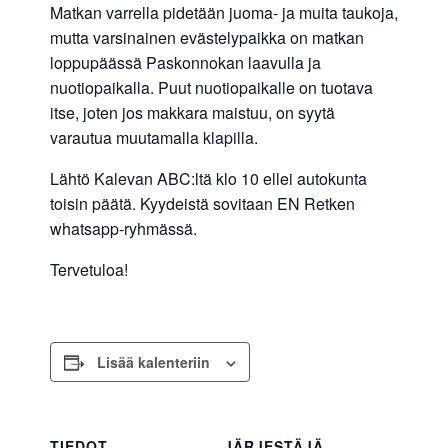
Matkan varrella pidetään juoma- ja muita taukoja,
mutta varsinainen evästelypaikka on matkan
loppupäässä Paskonnokan laavulla ja
nuotiopaikalla. Puut nuotiopaikalle on tuotava
itse, joten jos makkara maistuu, on syytä
varautua muutamalla klapilla.
Lähtö Kalevan ABC:ltä klo 10 ellei autokunta
toisin päätä. Kyydeistä sovitaan EN Retken
whatsapp-ryhmässä.
Tervetuloa!
Lisää kalenteriin
TIEDOT
JÄRJESTÄJÄ