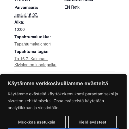
EN Retki
Päivämäärä:
torstai 16.07.
Aika:
10:00
Tapahtumaluokka:
Tapahtumakalenteri
Tapahtuma tagia:
To 16.7. Kalmaan-
Kiviniemen luontopolku
EN Kino – Blue Heron
EN Kino – Veronikan
Käytämme verkkosivuillamme evästeitä
kaksoiselämä 13.7.
22.7.
Käytämme evästeitä käyttökokemuksesi parantamiseksi ja
sivuston kehittämiseksi. Osaa evästeistä käytetään
analytiikkaan ja viestintään.
Muokkaa asetuksia
Kiellä evästeet