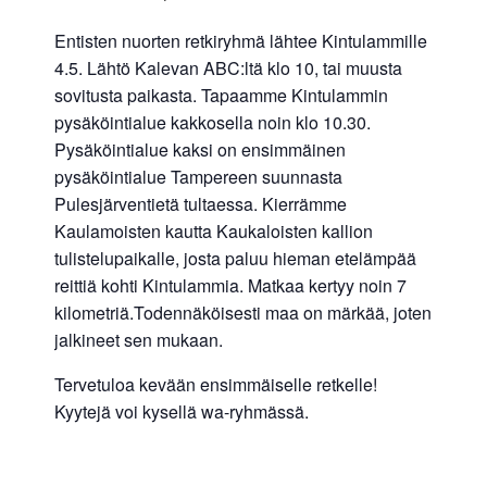
Entisten nuorten retkiryhmä lähtee Kintulammille
4.5. Lähtö Kalevan ABC:ltä klo 10, tai muusta
sovitusta paikasta. Tapaamme Kintulammin
pysäköintialue kakkosella noin klo 10.30.
Pysäköintialue kaksi on ensimmäinen
pysäköintialue Tampereen suunnasta
Pulesjärventietä tultaessa. Kierrämme
Kaulamoisten kautta Kaukaloisten kallion
tulistelupaikalle, josta paluu hieman etelämpää
reittiä kohti Kintulammia. Matkaa kertyy noin 7
kilometriä.Todennäköisesti maa on märkää, joten
jalkineet sen mukaan.
Tervetuloa kevään ensimmäiselle retkelle!
Kyytejä voi kysellä wa-ryhmässä.