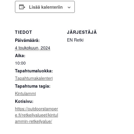
Lisää kalenteriin
TIEDOT
JÄRJESTÄJÄ
EN Retki
Päivämäärä:
4 toukokuun, 2024
Aika:
10:00
Tapahtumaluokka:
Tapahtumakalenteri
Tapahtuma tagia:
Kintulammi
Kotisivu:
https://outdoorstamper
e.fi/retkeilyalueet/kintul
ammin-retkeilyalue/