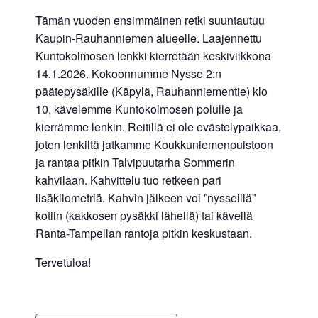
Tämän vuoden ensimmäinen retki suuntautuu
Kaupin-Rauhanniemen alueelle. Laajennettu
Kuntokolmosen lenkki kierretään keskiviikkona
14.1.2026. Kokoonnumme Nysse 2:n
päätepysäkille (Käpylä, Rauhanniementie) klo
10, kävelemme Kuntokolmosen polulle ja
kierrämme lenkin. Reitillä ei ole evästelypaikkaa,
joten lenkiltä jatkamme Koukkuniemenpuistoon
ja rantaa pitkin Talvipuutarha Sommerin
kahvilaan. Kahvittelu tuo retkeen pari
lisäkilometriä. Kahvin jälkeen voi ”nysseillä”
kotiin (kakkosen pysäkki lähellä) tai kävellä
Ranta-Tampellan rantoja pitkin keskustaan.
Tervetuloa!