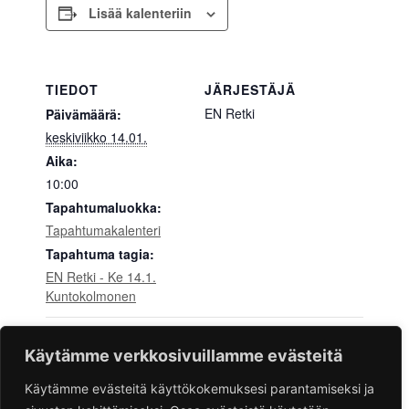
Lisää kalenteriin
TIEDOT
JÄRJESTÄJÄ
EN Retki
Päivämäärä:
keskiviikko 14.01.
Aika:
10:00
Tapahtumaluokka:
Tapahtumakalenteri
Tapahtuma tagia:
EN Retki - Ke 14.1.
Kuntokolmonen
EN Kino – The
EN Kansalaistalo – Toiminta käynnistyy
Käytämme verkkosivuillamme evästeitä
tiistaina 13. tammikuuta klo 13-17
Salt Path 18.1.
Käytämme evästeitä käyttökokemuksesi parantamiseksi ja