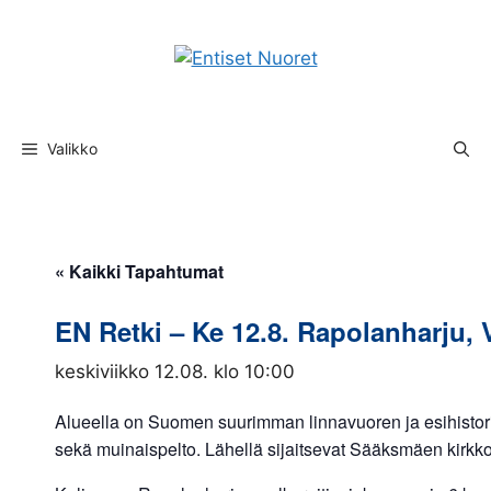
Siirry
sisältöön
Valikko
« Kaikki Tapahtumat
EN Retki – Ke 12.8. Rapolanharju, 
keskiviikko 12.08. klo 10:00
Alueella on Suomen suurimman linnavuoren ja esihistoria
sekä muinaispelto. Lähellä sijaitsevat Sääksmäen kirkk