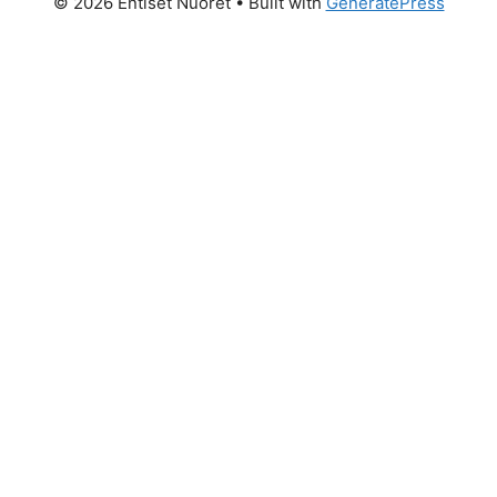
© 2026 Entiset Nuoret
• Built with
GeneratePress