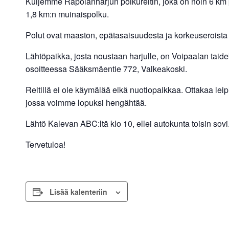
Kuljemme Rapolanharjun polkureitin, joka on noin 6 km pi
1,8 km:n muinaispolku.
Polut ovat maaston, epätasaisuudesta ja korkeuseroista
Lähtöpaikka, josta noustaan harjulle, on Voipaalan tai
osoitteessa Sääksmäentie 772, Valkeakoski.
Reitillä ei ole käymälää eikä nuotiopaikkaa. Ottakaa le
jossa voimme lopuksi hengähtää.
Lähtö Kalevan ABC:ltä klo 10, ellei autokunta toisin sovi
Tervetuloa!
Lisää kalenteriin