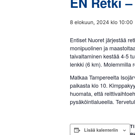
EN Retki – 
8 elokuun, 2024 klo 10:00
Entiset Nuoret järjestää re
monipuolinen ja maastoltaa
taivaltaminen kestää 4-5 t
lenkki (6 km). Molemmilla r
Matkaa Tampereelta Isojär
paikasta klo 10. Kimppaky
huomata, että reittivaihtoe
pysäköintialueella. Tervetu
T
Lisää kalenteriin
Pä