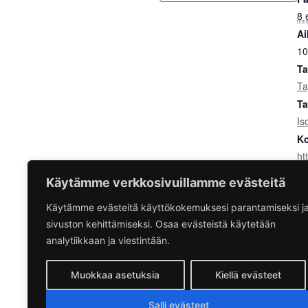
8 
Ai
10
Ta
Ta
Ta
Is
Ko
ht
ar
Käytämme verkkosivuillamme evästeitä
Käytämme evästeitä käyttökokemuksesi parantamiseksi j
EN Kino – Rosalie 6.8.
sivuston kehittämiseksi. Osaa evästeistä käytetään
analytiikkaan ja viestintään.
Muokkaa asetuksia
Kiellä evästeet
Salli evästeet