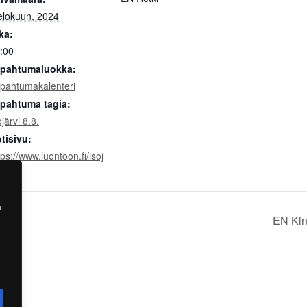
elokuun, 2024
ka:
:00
pahtumaluokka:
pahtumakalenteri
pahtuma tagia:
ojärvi 8.8.
tisivu:
tps://www.luontoon.fi/isoj
vi
a
EN Kin