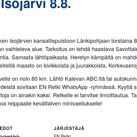
Isojärvi 8.8.
tken Isojärven kansallispuistoon Länkipohjaan torstaina 8
n vaihteleva alue. Tarkoitus on tehdä haastava Savottal
untia. Samasta lähtöpaikasta, Heretyn kämpältä on mahd
eiteillä maasto on kivikkoista ja juurakkoista. Korkeusero
velle on noin 80 km. Lähtö Kalevan ABC:ltä tai autoku
ydeistä sovitaan EN Retki WhatsApp -ryhmässä. Kyytiä s
htoja on ainakin kaksi. Retkelle ei tarvitse ilmoittautua.
loa reippaalle kevättalven minivaellukselle!
IEDOT
JÄRJESTÄJÄ
EN Retki
ivämäärä: