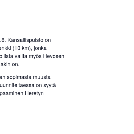
.8. Kansallispuisto on
enkki (10 km), jonka
ollista valita myös Hevosen
jakin on.
nnan sopimasta muusta
uunniteltaessa on syytä
 Tapaaminen Heretyn