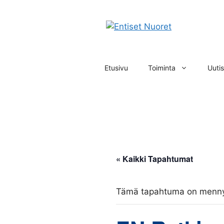
Siirry
sisältöön
Etusivu
Toiminta
Uutis
« Kaikki Tapahtumat
Tämä tapahtuma on menny