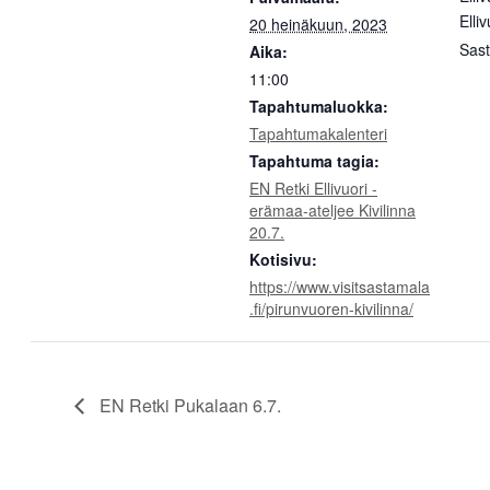
Elli
20 heinäkuun, 2023
Sas
Aika:
11:00
Tapahtumaluokka:
Tapahtumakalenteri
Tapahtuma tagia:
EN Retki Ellivuori -
erämaa-ateljee Kivilinna
20.7.
Kotisivu:
https://www.visitsastamala
.fi/pirunvuoren-kivilinna/
EN Retki Pukalaan 6.7.