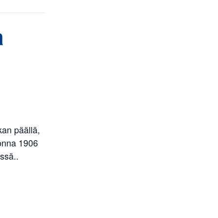
a
kan päällä,
uonna 1906
ssä..