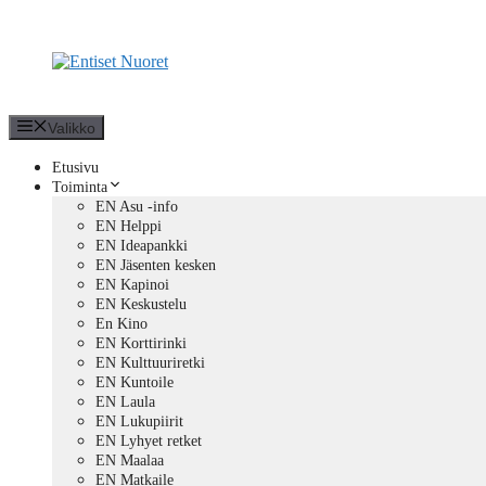
Siirry
sisältöön
Valikko
Etusivu
Toiminta
EN Asu -info
EN Helppi
EN Ideapankki
EN Jäsenten kesken
EN Kapinoi
EN Keskustelu
En Kino
EN Korttirinki
EN Kulttuuriretki
EN Kuntoile
EN Laula
EN Lukupiirit
EN Lyhyet retket
EN Maalaa
EN Matkaile