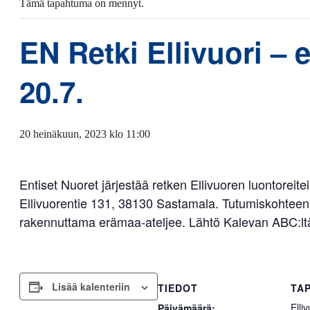
Tämä tapahtuma on mennyt.
EN Retki Ellivuori – 
20.7.
20 heinäkuun, 2023 klo 11:00
Entiset Nuoret järjestää retken Ellivuoren luontoreite
Ellivuorentie 131, 38130 Sastamala. Tutumiskohteen
rakennuttama erämaa-ateljee. Lähtö Kalevan ABC:lt
Lisää kalenteriin
TIEDOT
TA
Elli
Päivämäärä: