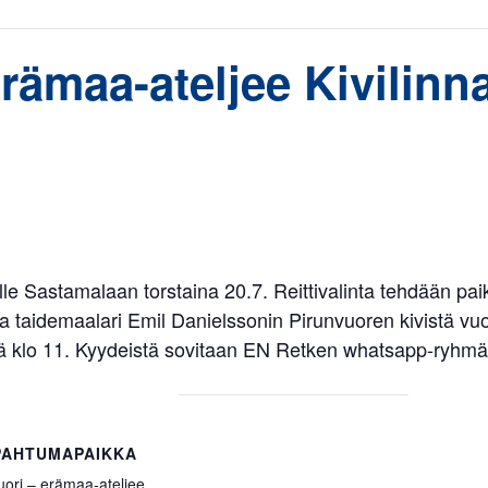
erämaa-ateljee Kivilinn
ille Sastamalaan torstaina 20.7. Reittivalinta tehdään pai
a taidemaalari Emil Danielssonin Pirunvuoren kivistä v
ä klo 11. Kyydeistä sovitaan EN Retken whatsapp-ryhmä
PAHTUMAPAIKKA
vuori – erämaa-ateljee