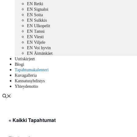
EN Retki
EN Signaloi
EN Soita
EN Sulkkis
EN Ulkopelit
EN Tanssi
EN Viesti
EN Viljele
EN Voi hyvin
EN Äimänkäet
Uutiskirjeet
Blogi
Tapahtumakalenteri
Kuvagalleria
Kannatusyhdistys
Yhteydenotto
« Kaikki Tapahtumat