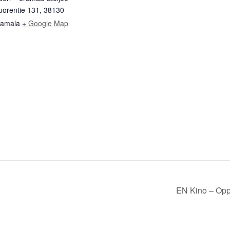
vuorentie 131, 38130
tamala
+ Google Map
EN Kino – Op