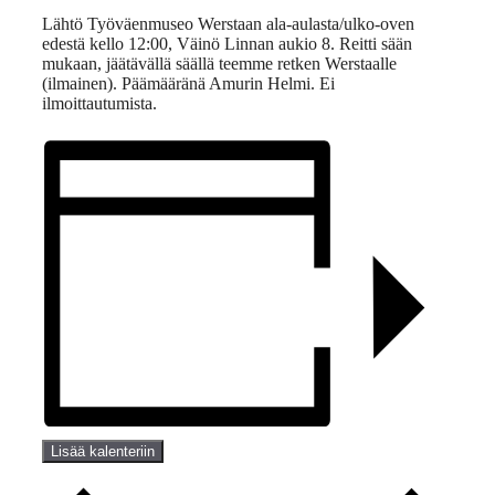
Lähtö Työväenmuseo Werstaan ala-aulasta/ulko-oven
edestä kello 12:00, Väinö Linnan aukio 8. Reitti sään
mukaan, jäätävällä säällä teemme retken Werstaalle
(ilmainen). Päämääränä Amurin Helmi. Ei
ilmoittautumista.
Lisää kalenteriin