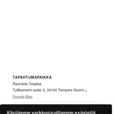
TAPAHTUMAPAIKKA
Ravintola Telakka
Tullikamarin aukio 3, 33100 Tampere
Suomi
+
Google Map
EN Kino – Gaucho
EN Kino – One Battle After
Käytämme verkkosivuillamme evästeitä