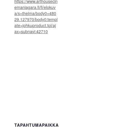
https://www.arthousecin
emaniagara.fi/fi/elokuv
a/s=thelma/body0=480
29.127970/body0:templ
ate=johkuproduct.tpl/aj
ax=subnavi:42710
TAPAHTUMAPAIKKA