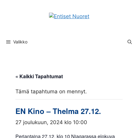
Siirry
sisältöön
Valikko
« Kaikki Tapahtumat
Tämä tapahtuma on mennyt.
EN Kino – Thelma 27.12.
27 joulukuun, 2024 klo 10:00
Perjantaina 27.12. klo 10 Niagarassa elokuva