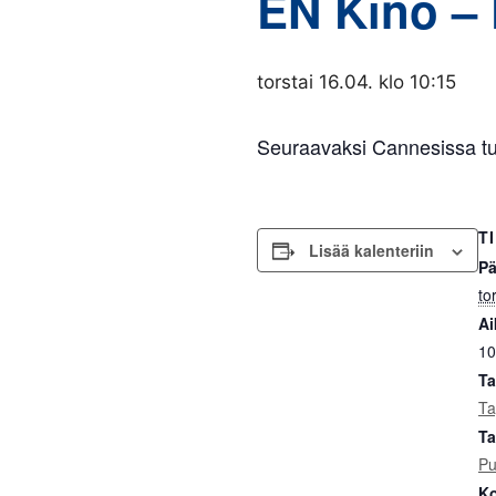
EN Kino – 
torstai 16.04. klo 10:15
Seuraavaksi Cannesissa t
T
Lisää kalenteriin
Pä
to
Ai
10
Ta
Ta
Ta
Pu
Ko