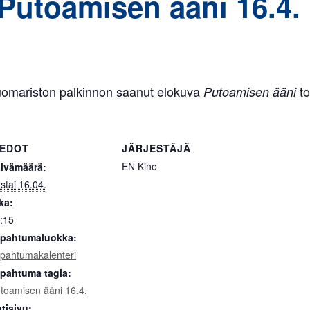
Putoamisen ääni 16.4.
uomariston palkinnon saanut elokuva
to
Putoamisen ääni
IEDOT
JÄRJESTÄJÄ
EN Kino
ivämäärä:
rstai 16.04.
ka:
:15
pahtumaluokka:
pahtumakalenteri
pahtuma tagia:
toamisen ääni 16.4.
tisivu: