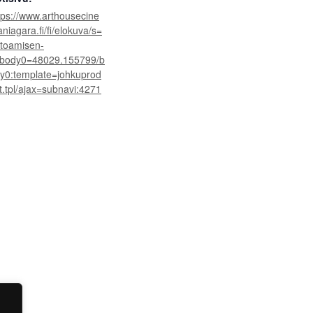
tps://www.arthousecine
niagara.fi/fi/elokuva/s=
toamisen-
/body0=48029.155799/b
y0:template=johkuprod
t.tpl/ajax=subnavi:4271