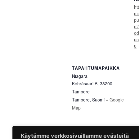
ht
ma
pu
ni
od
uc
0
TAPAHTUMAPAIKKA
Niagara
Kehräsaari B, 33200
Tampere
Tampere
,
Suomi
+ Google
Map
Käytämme verkkosivuillamme evästeitä