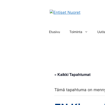
Siirry
sisältöön
Etusivu
Toiminta
Uutis
« Kaikki Tapahtumat
Tämä tapahtuma on menny