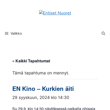
Siirry
sisältöön
Valikko
« Kaikki Tapahtumat
Tämä tapahtuma on mennyt.
EN Kino – Kurkien äiti
29 syyskuun, 2024 klo 14:30
Su 29.9. klo 14:30 näytöksessä paikalla ohjaaja