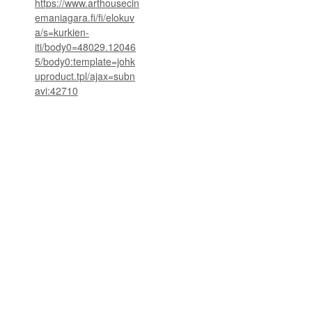
https://www.arthousecin
emaniagara.fi/fi/elokuv
a/s=kurkien-
iti/body0=48029.12046
5/body0:template=johk
uproduct.tpl/ajax=subn
avi:42710