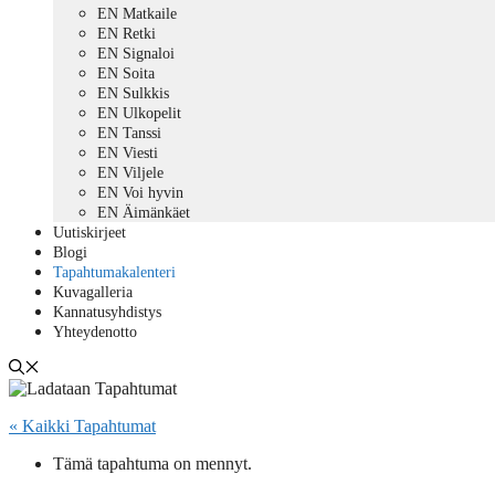
EN Matkaile
EN Retki
EN Signaloi
EN Soita
EN Sulkkis
EN Ulkopelit
EN Tanssi
EN Viesti
EN Viljele
EN Voi hyvin
EN Äimänkäet
Uutiskirjeet
Blogi
Tapahtumakalenteri
Kuvagalleria
Kannatusyhdistys
Yhteydenotto
« Kaikki Tapahtumat
Tämä tapahtuma on mennyt.