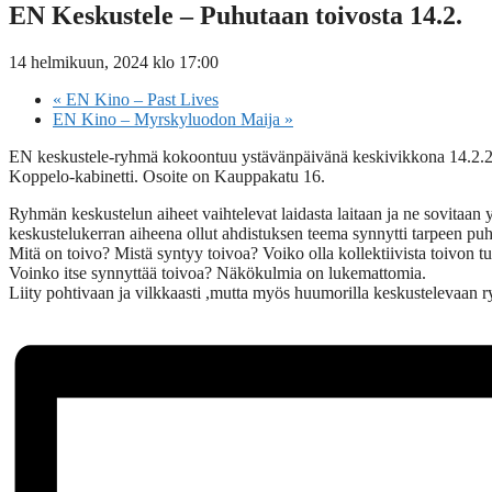
EN Keskustele – Puhutaan toivosta 14.2.
14 helmikuun, 2024 klo 17:00
«
EN Kino – Past Lives
EN Kino – Myrskyluodon Maija
»
EN keskustele-ryhmä kokoontuu ystävänpäivänä keskivikkona 14.2.24
Koppelo-kabinetti. Osoite on Kauppakatu 16.
Ryhmän keskustelun aiheet vaihtelevat laidasta laitaan ja ne sovitaan 
keskustelukerran aiheena ollut ahdistuksen teema synnytti tarpeen pu
Mitä on toivo? Mistä syntyy toivoa? Voiko olla kollektiivista toivon 
Voinko itse synnyttää toivoa? Näkökulmia on lukemattomia.
Liity pohtivaan ja vilkkaasti ,mutta myös huumorilla keskustelevaan