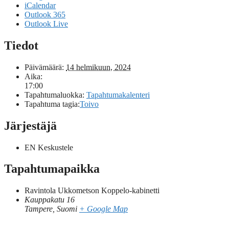
iCalendar
Outlook 365
Outlook Live
Tiedot
Päivämäärä:
14 helmikuun, 2024
Aika:
17:00
Tapahtumaluokka:
Tapahtumakalenteri
Tapahtuma tagia:
Toivo
Järjestäjä
EN Keskustele
Tapahtumapaikka
Ravintola Ukkometson Koppelo-kabinetti
Kauppakatu 16
Tampere
,
Suomi
+ Google Map