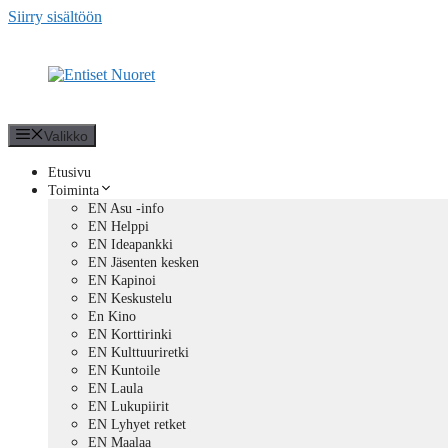
Siirry sisältöön
Valikko
Etusivu
Toiminta
EN Asu -info
EN Helppi
EN Ideapankki
EN Jäsenten kesken
EN Kapinoi
EN Keskustelu
En Kino
EN Korttirinki
EN Kulttuuriretki
EN Kuntoile
EN Laula
EN Lukupiirit
EN Lyhyet retket
EN Maalaa