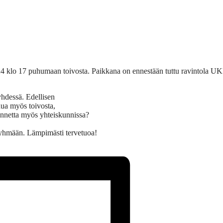
 klo 17 puhumaan toivosta. Paikkana on ennestään tuttu ravintola U
yhdessä. Edellisen
hua myös toivosta,
tunnetta myös yhteiskunnissa?
 ryhmään. Lämpimästi tervetuoa!