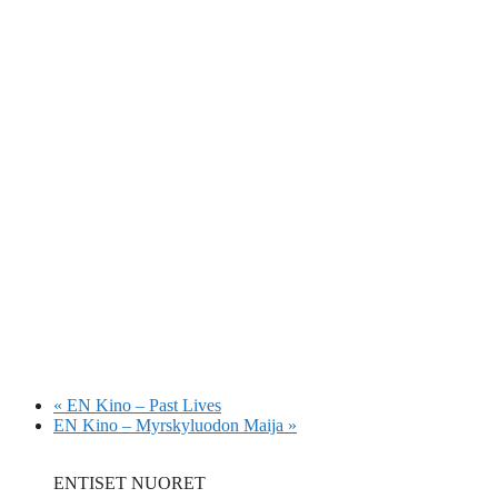
«
EN Kino – Past Lives
EN Kino – Myrskyluodon Maija
»
ENTISET NUORET