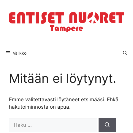
Siirry
sisältöön
Valikko
Mitään ei löytynyt.
Emme valitettavasti löytäneet etsimääsi. Ehkä
hakutoiminnosta on apua.
Haku: