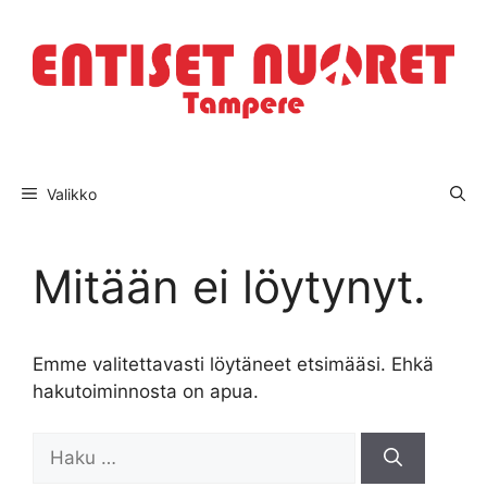
Siirry
sisältöön
Valikko
Mitään ei löytynyt.
Emme valitettavasti löytäneet etsimääsi. Ehkä
hakutoiminnosta on apua.
Haku: