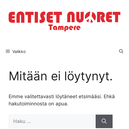
Siirry
sisältöön
Valikko
Mitään ei löytynyt.
Emme valitettavasti löytäneet etsimääsi. Ehkä
hakutoiminnosta on apua.
Haku: