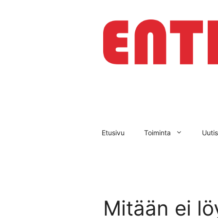
Siirry
sisältöön
Etusivu
Toiminta
Uutis
Mitään ei lö