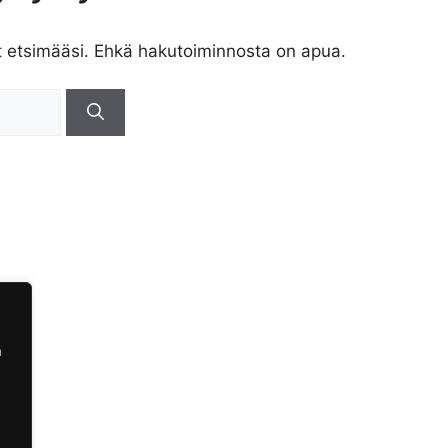
t etsimääsi. Ehkä hakutoiminnosta on apua.
a