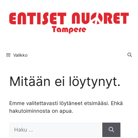
Siirry
sisältöön
Valikko
Mitään ei löytynyt.
Emme valitettavasti löytäneet etsimääsi. Ehkä
hakutoiminnosta on apua.
Haku: