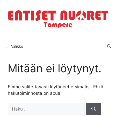
Siirry
sisältöön
Valikko
Mitään ei löytynyt.
Emme valitettavasti löytäneet etsimääsi. Ehkä
hakutoiminnosta on apua.
Haku: