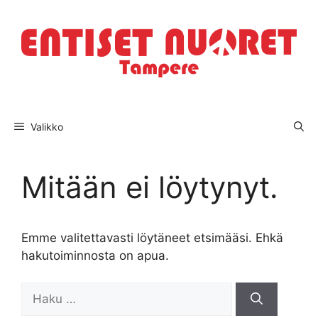
Siirry
sisältöön
Valikko
Mitään ei löytynyt.
Emme valitettavasti löytäneet etsimääsi. Ehkä
hakutoiminnosta on apua.
Haku: