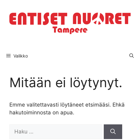
Siirry
sisältöön
Valikko
Mitään ei löytynyt.
Emme valitettavasti löytäneet etsimääsi. Ehkä
hakutoiminnosta on apua.
Haku: