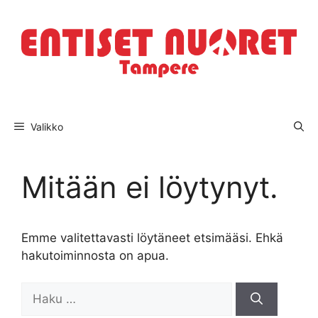
Siirry
sisältöön
Valikko
Mitään ei löytynyt.
Emme valitettavasti löytäneet etsimääsi. Ehkä
hakutoiminnosta on apua.
Haku: