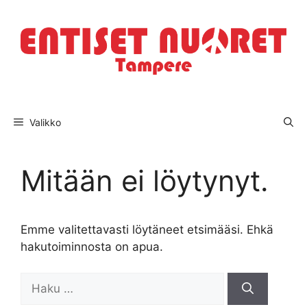
Siirry
sisältöön
Valikko
Mitään ei löytynyt.
Emme valitettavasti löytäneet etsimääsi. Ehkä
hakutoiminnosta on apua.
Haku: