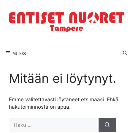
Siirry
sisältöön
Valikko
Mitään ei löytynyt.
Emme valitettavasti löytäneet etsimääsi. Ehkä
hakutoiminnosta on apua.
Haku: