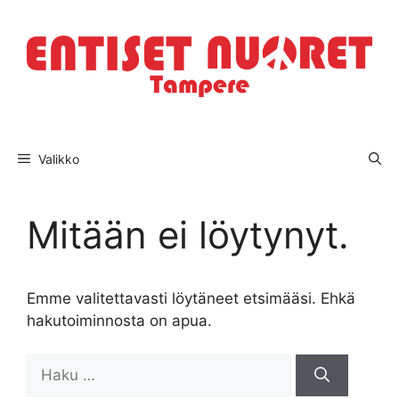
Siirry
sisältöön
Valikko
Mitään ei löytynyt.
Emme valitettavasti löytäneet etsimääsi. Ehkä
hakutoiminnosta on apua.
Haku: