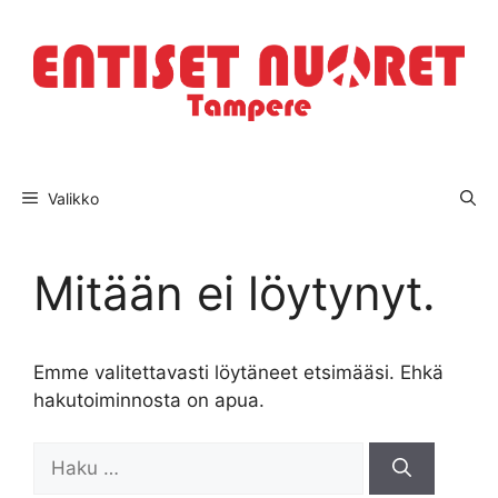
Siirry
sisältöön
Valikko
Mitään ei löytynyt.
Emme valitettavasti löytäneet etsimääsi. Ehkä
hakutoiminnosta on apua.
Haku: