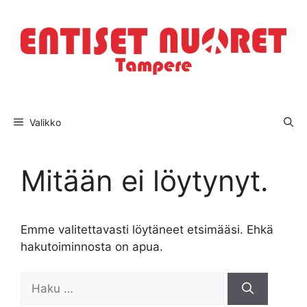
Siirry
sisältöön
Valikko
Mitään ei löytynyt.
Emme valitettavasti löytäneet etsimääsi. Ehkä
hakutoiminnosta on apua.
Haku: