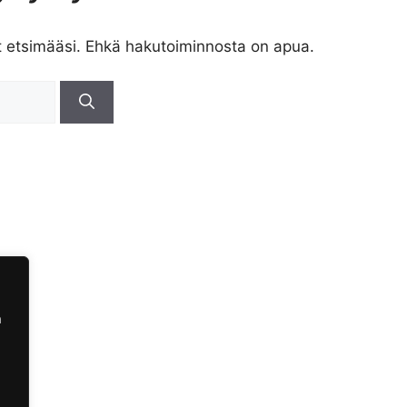
t etsimääsi. Ehkä hakutoiminnosta on apua.
a