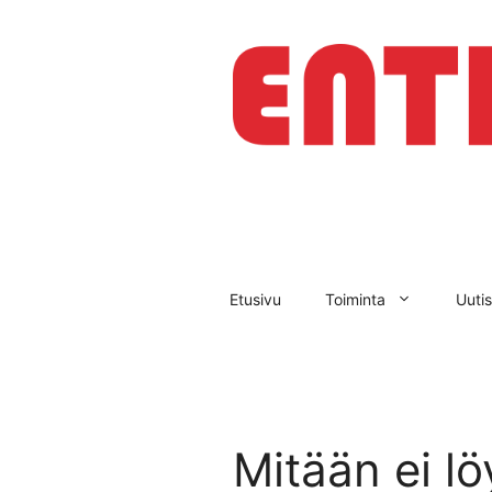
Siirry
sisältöön
Etusivu
Toiminta
Uutis
Mitään ei lö