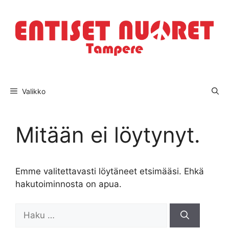
Siirry
sisältöön
Valikko
Mitään ei löytynyt.
Emme valitettavasti löytäneet etsimääsi. Ehkä
hakutoiminnosta on apua.
Haku: