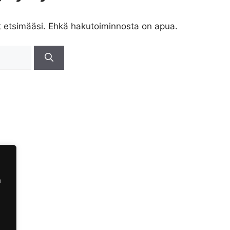
t etsimääsi. Ehkä hakutoiminnosta on apua.
a