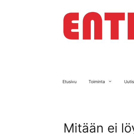
Siirry
sisältöön
Etusivu
Toiminta
Uutis
Mitään ei lö