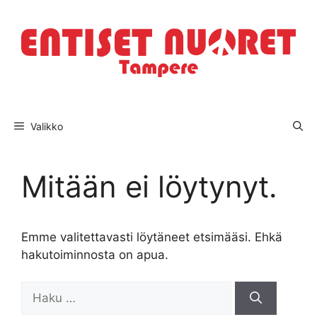
Siirry
sisältöön
Valikko
Mitään ei löytynyt.
Emme valitettavasti löytäneet etsimääsi. Ehkä
hakutoiminnosta on apua.
Haku: