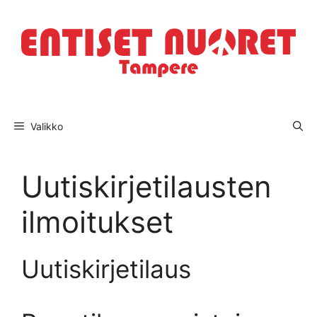
Siirry
sisältöön
Valikko
Uutiskirjetilausten
ilmoitukset
Uutiskirjetilaus