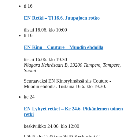
ti
16
EN Retki – Ti 16.6. Juupajoen rotko
tiistai 16.06. klo 10:00
ti
16
EN Kino – Couture – Muodin ehdoilla
tiistai 16.06. klo 19:30
Niagara
Kehräsaari B, 33200 Tampere, Tampere,
Suomi
Seuraavaksi EN Kinoryhmässä siis Couture -
Muodin ehdoilla. Tiistaina 16.6. klo 19.30.
ke
24
EN Lyhyet retket – Ke 24.6. Pitkäniemen toinen
retki
keskiviikko 24.06. klo 12:00
Lähtö klo 12:00 pysäkiltä Keskustori C,