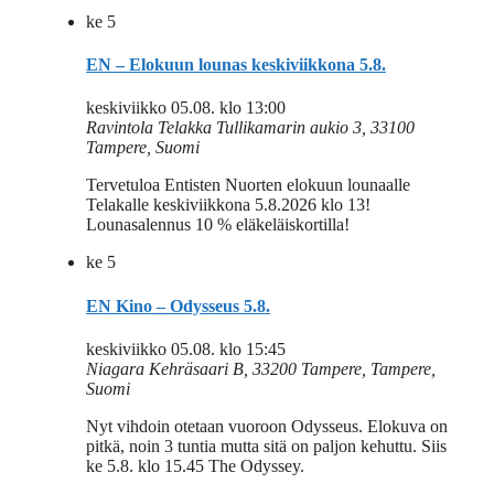
ke
5
EN – Elokuun lounas keskiviikkona 5.8.
keskiviikko 05.08. klo 13:00
Ravintola Telakka
Tullikamarin aukio 3, 33100
Tampere, Suomi
Tervetuloa Entisten Nuorten elokuun lounaalle
Telakalle keskiviikkona 5.8.2026 klo 13!
Lounasalennus 10 % eläkeläiskortilla!
ke
5
EN Kino – Odysseus 5.8.
keskiviikko 05.08. klo 15:45
Niagara
Kehräsaari B, 33200 Tampere, Tampere,
Suomi
Nyt vihdoin otetaan vuoroon Odysseus. Elokuva on
pitkä, noin 3 tuntia mutta sitä on paljon kehuttu. Siis
ke 5.8. klo 15.45 The Odyssey.