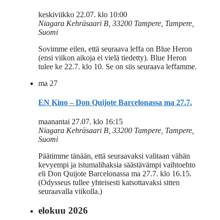
keskiviikko 22.07. klo 10:00
Niagara
Kehräsaari B, 33200 Tampere, Tampere,
Suomi
Sovimme eilen, että seuraava leffa on Blue Heron
(ensi viikon aikoja ei vielä tiedetty). Blue Heron
tulee ke 22.7. klo 10. Se on siis seuraava leffamme.
ma
27
EN Kino – Don Quijote Barcelonassa ma 27.7.
maanantai 27.07. klo 16:15
Niagara
Kehräsaari B, 33200 Tampere, Tampere,
Suomi
Päätimme tänään, että seuraavaksi valitaan vähän
kevyempi ja istumalihaksia säästävämpi vaihtoehto
eli Don Quijote Barcelonassa ma 27.7. klo 16.15.
(Odysseus tullee yhteisesti katsottavaksi sitten
seuraavalla viikolla.)
elokuu 2026