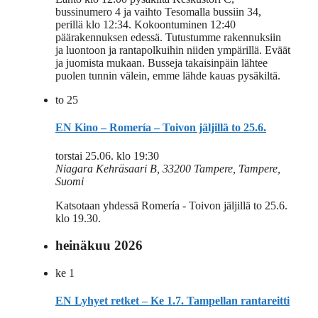
bussinumero 4 ja vaihto Tesomalla bussiin 34,
perillä klo 12:34. Kokoontuminen 12:40
päärakennuksen edessä. Tutustumme rakennuksiin
ja luontoon ja rantapolkuihin niiden ympärillä. Eväät
ja juomista mukaan. Busseja takaisinpäin lähtee
puolen tunnin välein, emme lähde kauas pysäkiltä.
to
25
EN Kino – Romería – Toivon jäljillä to 25.6.
torstai 25.06. klo 19:30
Niagara
Kehräsaari B, 33200 Tampere, Tampere,
Suomi
Katsotaan yhdessä Romería - Toivon jäljillä to 25.6.
klo 19.30.
heinäkuu 2026
ke
1
EN Lyhyet retket – Ke 1.7. Tampellan rantareitti