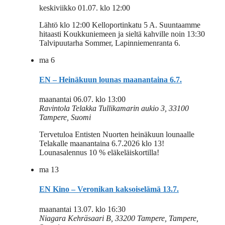
keskiviikko 01.07. klo 12:00
Lähtö klo 12:00 Kelloportinkatu 5 A. Suuntaamme
hitaasti Koukkuniemeen ja sieltä kahville noin 13:30
Talvipuutarha Sommer, Lapinniemenranta 6.
ma
6
EN – Heinäkuun lounas maanantaina 6.7.
maanantai 06.07. klo 13:00
Ravintola Telakka
Tullikamarin aukio 3, 33100
Tampere, Suomi
Tervetuloa Entisten Nuorten heinäkuun lounaalle
Telakalle maanantaina 6.7.2026 klo 13!
Lounasalennus 10 % eläkeläiskortilla!
ma
13
EN Kino – Veronikan kaksoiselämä 13.7.
maanantai 13.07. klo 16:30
Niagara
Kehräsaari B, 33200 Tampere, Tampere,