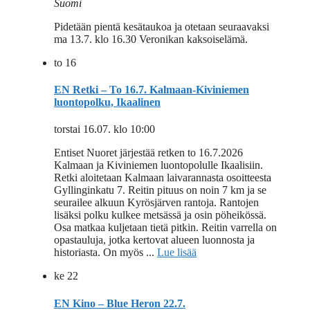
Suomi
Pidetään pientä kesätaukoa ja otetaan seuraavaksi
ma 13.7. klo 16.30 Veronikan kaksoiselämä.
to
16
EN Retki – To 16.7. Kalmaan-Kiviniemen
luontopolku, Ikaalinen
torstai 16.07. klo 10:00
Entiset Nuoret järjestää retken to 16.7.2026
Kalmaan ja Kiviniemen luontopolulle Ikaalisiin.
Retki aloitetaan Kalmaan laivarannasta osoitteesta
Gyllinginkatu 7. Reitin pituus on noin 7 km ja se
seurailee alkuun Kyrösjärven rantoja. Rantojen
lisäksi polku kulkee metsässä ja osin pöheikössä.
Osa matkaa kuljetaan tietä pitkin. Reitin varrella on
opastauluja, jotka kertovat alueen luonnosta ja
historiasta. On myös ...
Lue lisää
ke
22
EN Kino – Blue Heron 22.7.